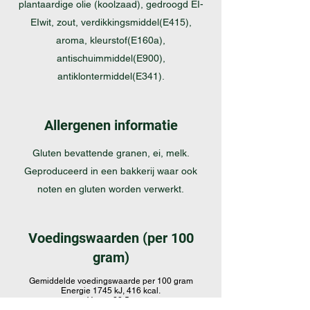
plantaardige olie (koolzaad), gedroogd EI-
EIwit, zout, verdikkingsmiddel(E415),
aroma, kleurstof(E160a),
antischuimmiddel(E900),
antiklontermiddel(E341).
Allergenen informatie
Gluten bevattende granen, ei, melk.
Geproduceerd in een bakkerij waar ook
noten en gluten worden verwerkt.
Voedingswaarden (per 100
gram)
Gemiddelde voedingswaarde per 100 gram
Energie 1745 kJ, 416 kcal.
Vetten 23,5g