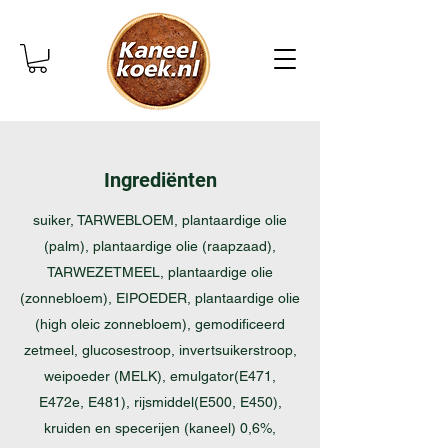
Ingrediënten
suiker, TARWEBLOEM, plantaardige olie
(palm), plantaardige olie (raapzaad),
TARWEZETMEEL, plantaardige olie
(zonnebloem), EIPOEDER, plantaardige olie
(high oleic zonnebloem), gemodificeerd
zetmeel, glucosestroop, invertsuikerstroop,
weipoeder (MELK), emulgator(E471,
E472e, E481), rijsmiddel(E500, E450),
kruiden en specerijen (kaneel) 0,6%,